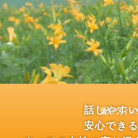
話しやす
「湯川ウィメ
安心でき