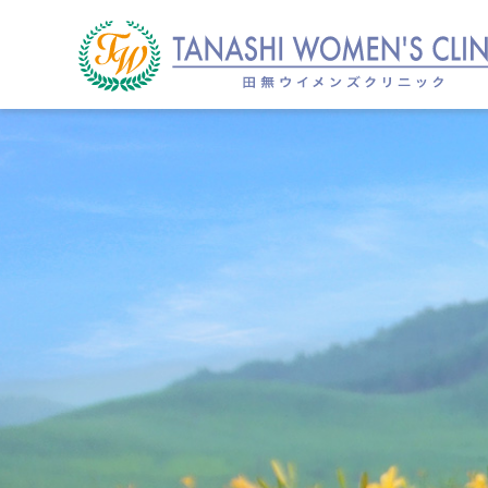
メ
田無ウィメンズクリニック
イ
ン
コ
ン
テ
ン
ツ