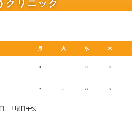
うクリニック
月
火
水
木
○
－
○
○
○
－
○
○
日、土曜日午後