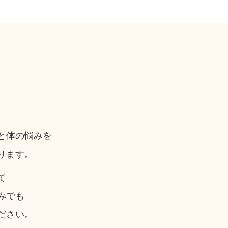
と体の悩みを
ります。
て
みでも
ださい。